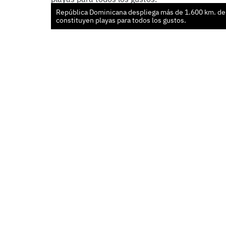
República Dominicana despliega más de 1.600 km. de 
constituyen playas para todos los gustos.