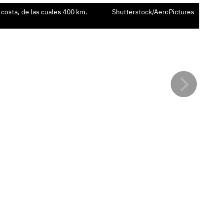
Pun
costa, de las cuales 400 km.
Shutterstock/AeroPictures
ide