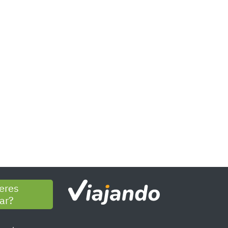
eres
jar?