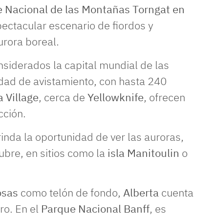
 Nacional de las Montañas Torngat en
ectacular escenario de fiordos y
rora boreal.
nsiderados la capital mundial de las
idad de avistamiento, con hasta 240
 Village
, cerca de
Yellowknife
, ofrecen
cción.
inda la oportunidad de ver las auroras,
ubre, en sitios como la
isla Manitoulin
o
osas
como telón de fondo,
Alberta
cuenta
ro. En el
Parque Nacional Banff
, es