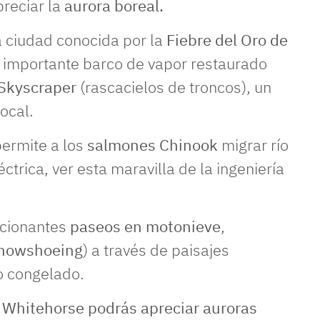
reciar la
aurora boreal.
ca ciudad conocida por la
Fiebre del Oro de
 importante barco de vapor restaurado
Skyscraper
(rascacielos de troncos), un
local.
permite a los
salmones Chinook
migrar río
ctrica, ver esta maravilla de la ingeniería
mocionantes
paseos en motonieve
,
nowshoeing
) a través de paisajes
o congelado.