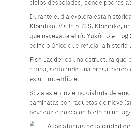
cielos despejados, donde podrás ap
Durante el día explora esta históri
Klondike.
Visita el
S.S. Klondike,
un
que navegaba el
río Yukón
o el
Log 
edificio único que refleja la historia 
Fish Ladder
es una estructura que 
arriba, sorteando una presa hidroelé
es un imperdible.
Si viajas en invierno disfruta de e
caminatas con raquetas de nieve (
s
nevados o
pesca en hielo
en un lag