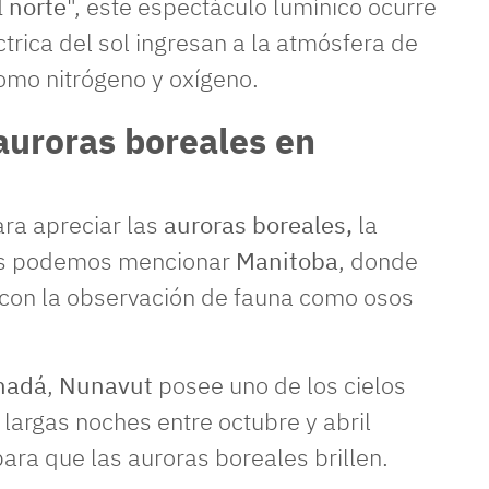
l norte
", este espectáculo lumínico ocurre
trica del sol ingresan a la atmósfera de
como nitrógeno y oxígeno.
auroras boreales en
ra apreciar las
auroras boreales,
la
llos podemos mencionar
Manitoba
, donde
 con la observación de fauna como osos
nadá
,
Nunavut
posee uno de los cielos
largas noches entre octubre y abril
ara que las auroras boreales brillen.