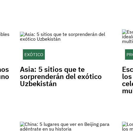
EXÓTICO
PR
nos
Asia: 5 sitios que te
Esc
uno
sorprenderán del exótico
los
Uzbekistán
cel
mul