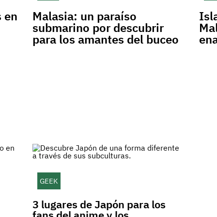
s en
Malasia: un paraíso
Isl
submarino por descubrir
Mal
para los amantes del buceo
en
GEEK
3 lugares de Japón para los
fans del anime y los