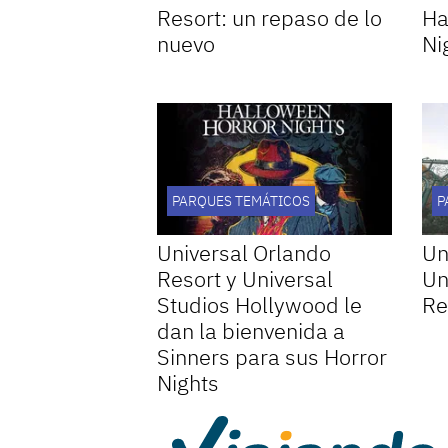
Resort: un repaso de lo
Ha
nuevo
Ni
PARQUES TEMÁTICOS
P
Universal Orlando
Un
Resort y Universal
Un
Studios Hollywood le
Re
dan la bienvenida a
Sinners para sus Horror
Nights