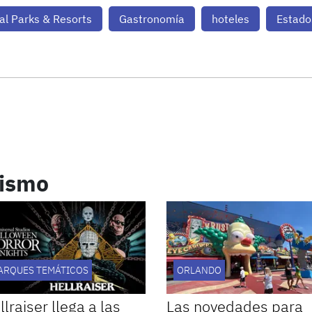
al Parks & Resorts
Gastronomía
hoteles
Estado
rismo
ARQUES TEMÁTICOS
ORLANDO
llraiser llega a las
Las novedades para