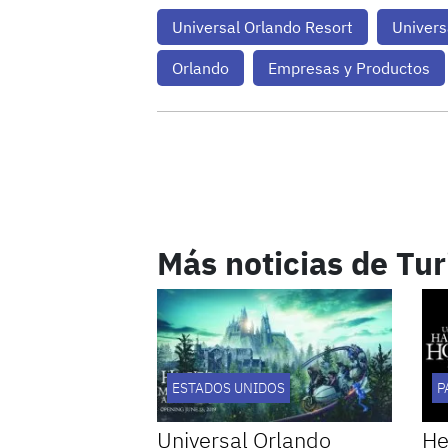
Universal Orlando Resort
Univers
Orlando
Empresas y Productos
Más noticias de Tu
ESTADOS UNIDOS
P
Universal Orlando
He