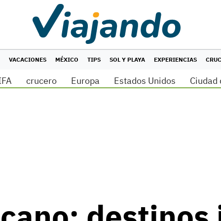
VACACIONES
MÉXICO
TIPS
SOL Y PLAYA
EXPERIENCIAS
CRU
IFA
crucero
Europa
Estados Unidos
Ciudad 
cano: destinos