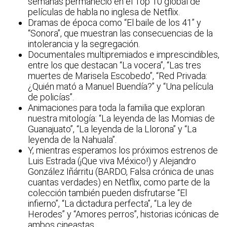
semanas permaneció en el Top 10 global de
películas de habla no inglesa de Netflix.
Dramas de época como “El baile de los 41” y
“Sonora”, que muestran las consecuencias de la
intolerancia y la segregación.
Documentales multipremiados e imprescindibles,
entre los que destacan “La vocera”, “Las tres
muertes de Marisela Escobedo”, “Red Privada:
¿Quién mató a Manuel Buendía?” y “Una película
de policías”.
Animaciones para toda la familia que exploran
nuestra mitología: “La leyenda de las Momias de
Guanajuato”, “La leyenda de la Llorona” y “La
leyenda de la Nahuala”.
Y, mientras esperamos los próximos estrenos de
Luis Estrada (¡Que viva México!) y Alejandro
González Iñárritu (BARDO, Falsa crónica de unas
cuantas verdades) en Netflix, como parte de la
colección también pueden disfrutarse “El
infierno”, “La dictadura perfecta”, “La ley de
Herodes” y “Amores perros”, historias icónicas de
ambos cineastas.