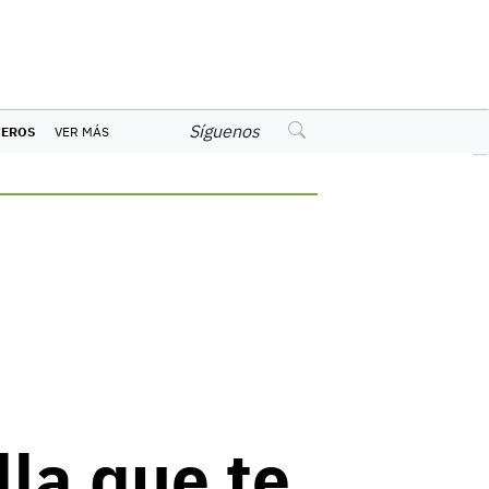
Síguenos
CEROS
VER MÁS
lla que te