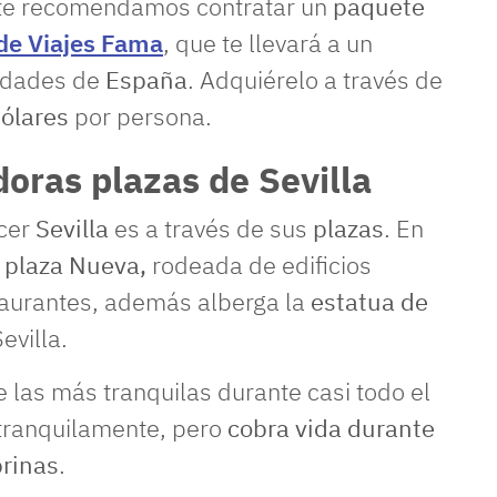
 te recomendamos contratar un
paquete
 de Viajes Fama
, que te llevará a un
iudades de
España
. Adquiérelo a través de
ólares
por persona.
doras plazas de Sevilla
ocer
Sevilla
es a través de sus
plazas
. En
s
plaza Nueva,
rodeada de edificios
estaurantes, además alberga la
estatua de
evilla.
 las más tranquilas durante casi todo el
 tranquilamente, pero
cobra vida durante
brinas
.