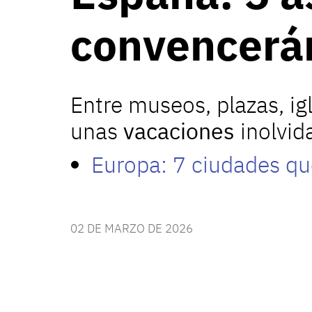
convencerán
Entre museos, plazas, igl
unas
vacaciones
inolvi
Europa: 7 ciudades que
02 DE MARZO DE 2026