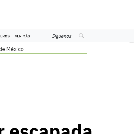
Síguenos
CEROS
VER MÁS
de México
or escapada