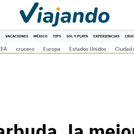
VACACIONES
MÉXICO
TIPS
SOL Y PLAYA
EXPERIENCIAS
CRU
IFA
crucero
Europa
Estados Unidos
Ciudad 
arbuda, la mej