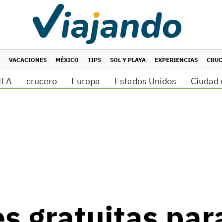
VACACIONES
MÉXICO
TIPS
SOL Y PLAYA
EXPERIENCIAS
CRU
IFA
crucero
Europa
Estados Unidos
Ciudad 
s gratuitas par