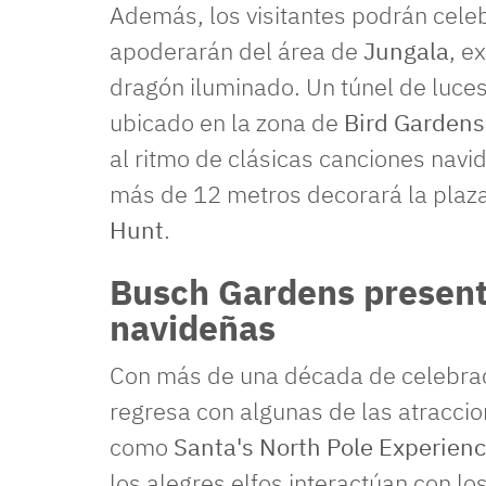
Además, los visitantes podrán celeb
apoderarán del área de
Jungala
, e
dragón iluminado. Un túnel de luce
ubicado en la zona de
Bird Gardens
al ritmo de clásicas canciones navi
más de 12 metros decorará la plaza
Hunt
.
Busch Gardens present
navideñas
Con más de una década de celebra
regresa con algunas de las atraccio
como
Santa's North Pole Experien
los alegres elfos interactúan con lo