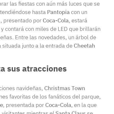
rar las fiestas con aún más luces que se
xtendiéndose hasta
Pantopia
con un
s, presentado por
Coca-Cola
, estará
y contará con miles de LED que brillarán
deñas. Entre las novedades, un árbol de
 situada junto a la entrada de
Cheetah
a sus atracciones
ciones navideñas,
Christmas Town
nes favoritas de los fanáticos del parque,
ce
, presentada por
Coca-Cola
, en la que
s visitantes mientras el
Santa Claus
se