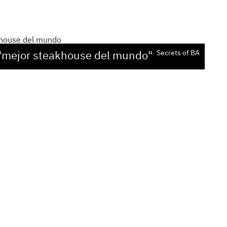
a "mejor steakhouse del mundo"
Secrets of BA