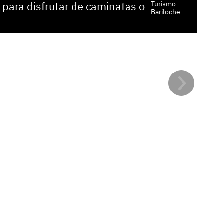
para disfrutar de caminatas o
Los
Turismo
Bariloche
cam