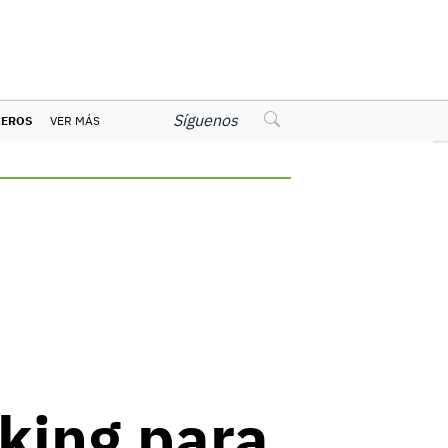
Síguenos
CEROS
VER MÁS
kking para