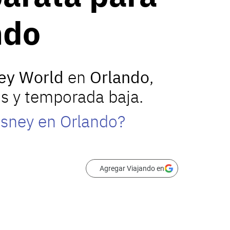
ndo
ey World
en
Orlando
,
s y temporada baja.
isney en Orlando?
Agregar Viajando en