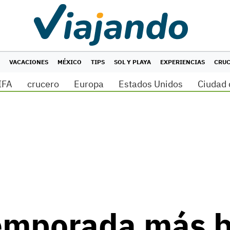
VACACIONES
MÉXICO
TIPS
SOL Y PLAYA
EXPERIENCIAS
CRU
IFA
crucero
Europa
Estados Unidos
Ciudad 
temporada más 